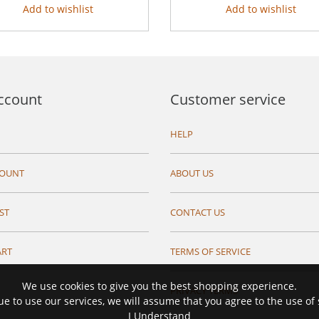
Add to wishlist
Add to wishlist
ccount
Customer service
HELP
COUNT
ABOUT US
ST
CONTACT US
ART
TERMS OF SERVICE
We use cookies to give you the best shopping experience.
PRIVACY TERMS
ue to use our services, we will assume that you agree to the use of
I Understand