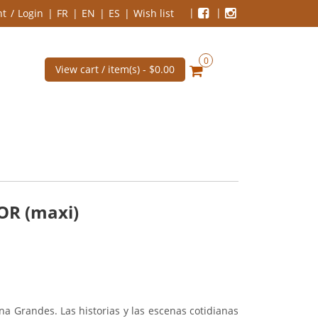
nt
Login
FR
EN
ES
Wish list
0
View cart / item(s) -
$0.00
OR (maxi)
na Grandes. Las historias y las escenas cotidianas