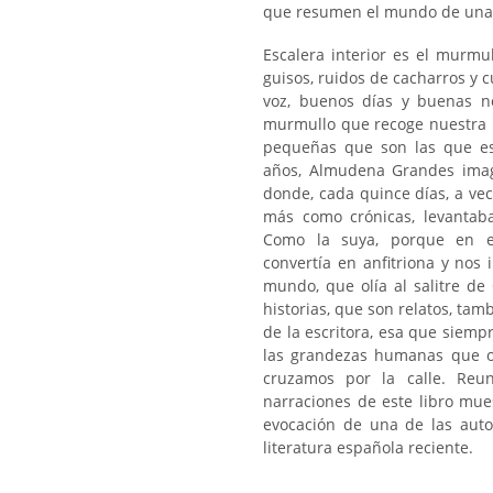
que resumen el mundo de una e
Escalera interior es el murmu
guisos, ruidos de cacharros y 
voz, buenos días y buenas n
murmullo que recoge nuestra ru
pequeñas que son las que es
años, Almudena Grandes imagi
donde, cada quince días, a ve
más como crónicas, levantab
Como la suya, porque en e
convertía en anfitriona y nos 
mundo, que olía al salitre de
historias, que son relatos, ta
de la escritora, esa que siemp
las grandezas humanas que o
cruzamos por la calle. Reun
narraciones de este libro mue
evocación de una de las aut
literatura española reciente.