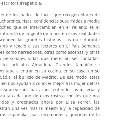
scritora irrepetible.
llo de los patios de luces que recogen olores de
cucharones, risas, confidencias susurradas a media
oches que se intercambian en el rellano; es el
tina, la de la gente de a pie, en esas realidades
conden las grandes historias. Las que, durante
nó y regaló a sus lectores en El País Semanal,
ces como narraciones, otras como escenas, y otras
a personajes, vidas que merecían ser contadas.
stos artículos Almudena Grandes también se
invitaba a entrar en su cocina, en su casa, en su
 Cádiz, al bullicio de Madrid. De ese modo, estas
mbién nos ayudan a conocer mejor a la mujer detrás
re supo vernos, narrarnos, entender las miserias y
culta cada uno de esos rostros con los que nos
idos y ordenados ahora por Elisa Ferrer, las
stran una vez más la maestría y la capacidad de
oras españolas más recordadas y queridas de la