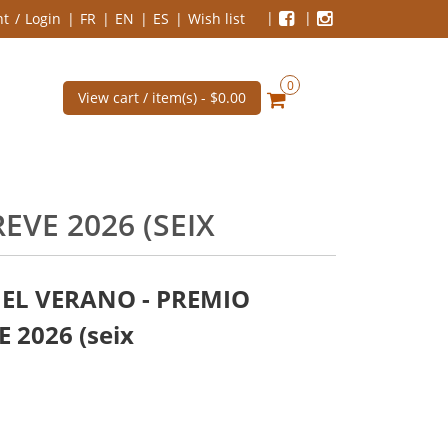
nt
Login
FR
EN
ES
Wish list
0
View cart / item(s) -
$0.00
VE 2026 (SEIX
EL VERANO - PREMIO
 2026 (seix