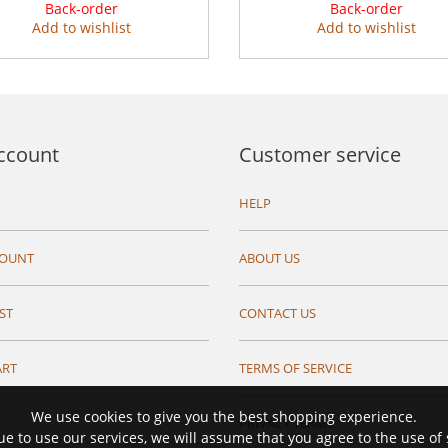
Back-order
Back-order
Add to wishlist
Add to wishlist
ccount
Customer service
HELP
COUNT
ABOUT US
ST
CONTACT US
ART
TERMS OF SERVICE
We use cookies to give you the best shopping experience.
PRIVACY TERMS
ue to use our services, we will assume that you agree to the use of