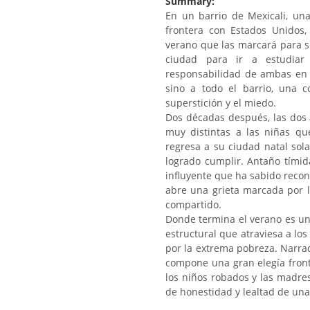
Summary:
En un barrio de Mexicali, un
frontera con Estados Unidos,
verano que las marcará para s
ciudad para ir a estudiar
responsabilidad de ambas en u
sino a todo el barrio, una 
superstición y el miedo.
Dos décadas después, las dos
muy distintas a las niñas que
regresa a su ciudad natal sol
logrado cumplir. Antaño tími
influyente que ha sabido reco
abre una grieta marcada por la
compartido.
Donde termina el verano es una 
estructural que atraviesa a lo
por la extrema pobreza. Narra
compone una gran elegía fronter
los niños robados y las madre
de honestidad y lealtad de un