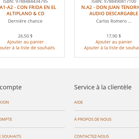
ISBN:
9788484434795
ISBN:
9788490817100
A1-A2 - CON FRIDA EN EL
N.A2 - DON JUAN TENORI
ALTIPLANO & CD
AUDIO DESCARGABLE
Dernière chance
Carlos Romero ...
26,50 $
17,90 $
Ajouter au panier
Ajouter au panier
outer à la liste de souhaits
Ajouter à la liste de souha
compte
Service à la clientèle
XION
AIDE
OMPTE
À PROPOS DE NOUS
E SOUHAITS
CONTACTEZ-NOUS