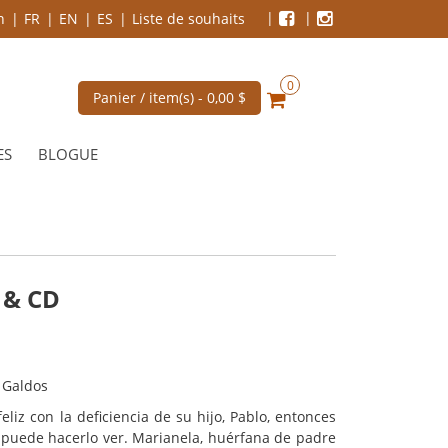
n
FR
EN
ES
Liste de souhaits
0
Panier / item(s) -
0,00 $
ES
BLOGUE
 & CD
 Galdos
eliz con la deficiencia de su hijo, Pablo, entonces
puede hacerlo ver. Marianela, huérfana de padre