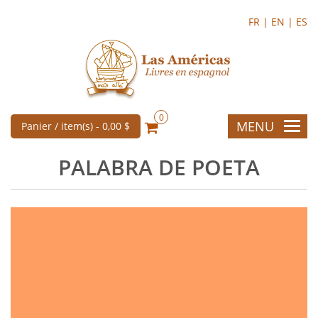
FR |
EN |
ES
0
MENU
Panier / item(s) -
0,00 $
PALABRA DE POETA