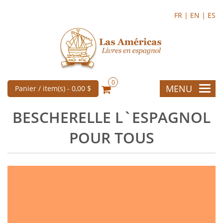
FR |
EN |
ES
0
MENU
Panier / item(s) -
0,00 $
BESCHERELLE L`ESPAGNOL
POUR TOUS