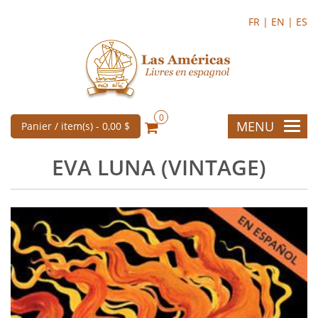
FR |
EN |
ES
0
MENU
Panier / item(s) -
0,00 $
EVA LUNA (VINTAGE)