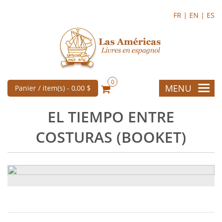
FR |
EN |
ES
0
MENU
Panier / item(s) -
0,00 $
EL TIEMPO ENTRE
COSTURAS (BOOKET)