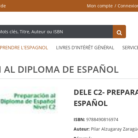
ide
Mon compte
Connexio
PRENDRE L'ESPAGNOL
LIVRES D’INTÉRÊT GÉNÉRAL
SERVIC
N AL DIPLOMA DE ESPAÑOL
DELE C2- PREPAR
ESPAÑOL
ISBN:
9788490816974
Auteur:
Pilar Alzugaray Zarag