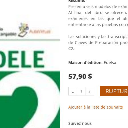
Résumé:
Presenta seis modelos de exáme
Al final del libro se ofrece
exámenes en las que el alu
enfrentarse a las pruebas con é
Las soluciones y las transcrip
de Claves de Preparación para
C2.
Maison d'édition:
Edelsa
57,90 $
RUPTUR
-
+
Ajouter à la liste de souhaits
Suivez nous