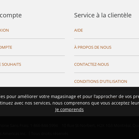
compte
Service à la clientèle
XION
AIDE
OMPTE
À PROPOS DE NOUS
E SOUHAITS
CONTACTEZ-NOUS
CONDITIONS D'UTILISATION
ies pour améliorer votre magasinage et pour l’approcher de vos pr
CONDITIONS DE CONFIDENTIALIT
tinuez avec nos services, nous comprenons que vous acceptez leur 
Je comprends
hone Sans Frais: 1-866-844-5994
10 Rue St-Norbert,
H2X 1G3 Montréal, Qu
s Americas inc.
Tous droits réservés