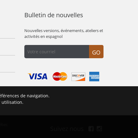
Bulletin de nouvelles
Nouvelles versions, événements, ateliers et
activités en espagnol
GO
éférences de navigation.
É
utilisation.
ébec
Suivez nous