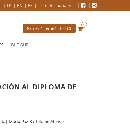
n
FR
EN
ES
Liste de souhaits
0
Panier / item(s) -
0,00 $
ES
BLOGUE
ACIÓN AL DIPLOMA DE
üeta| María Paz Bartolomé Alonso