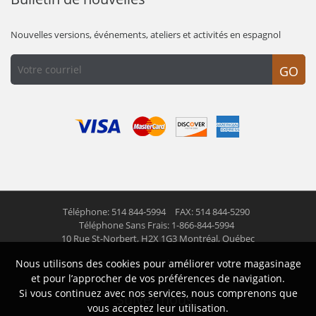
Nouvelles versions, événements, ateliers et activités en espagnol
GO
Téléphone: 514 844-5994
FAX: 514 844-5290
Téléphone Sans Frais: 1-866-844-5994
10 Rue St-Norbert,
H2X 1G3 Montréal, Québec
Nous utilisons des cookies pour améliorer votre magasinage
© 2026 Las Americas inc.
Tous droits réservés
et pour l’approcher de vos préférences de navigation.
Si vous continuez avec nos services, nous comprenons que
Suivez nous
vous acceptez leur utilisation.