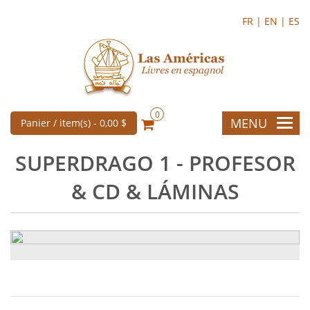
FR |
EN |
ES
0
MENU
Panier / item(s) -
0,00 $
SUPERDRAGO 1 - PROFESOR
& CD & LÁMINAS