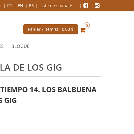
n
FR
EN
ES
Liste de souhaits
0
Panier / item(s) -
0,00 $
ES
BLOGUE
LA DE LOS GIG
 TIEMPO 14. LOS BALBUENA
S GIG