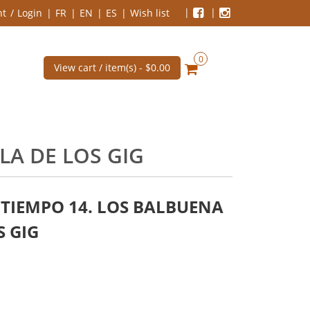
nt
Login
FR
EN
ES
Wish list
0
View cart / item(s) -
$0.00
LA DE LOS GIG
 TIEMPO 14. LOS BALBUENA
S GIG