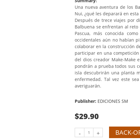
Summary:
Una nueva aventura de los Bal
Nui, ¿qué les deparará en esta 
Después de trece viajes por di
Balbuena se enfrentan al reto d
Pascua, más conocida como 
occidentales aún no habían pi
colaborar en la construcción 
participar en una competición
del dios creador Make-Make en
pondrán a prueba todos sus co
isla descubrirán una planta m
enfermedad. Tal vez este sea
averiguarán.
Publisher:
EDICIONES SM
$29.90
BACK-O
-
+