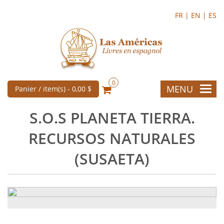
FR |
EN |
ES
0
MENU
Panier / item(s) -
0,00 $
S.O.S PLANETA TIERRA.
RECURSOS NATURALES
(SUSAETA)