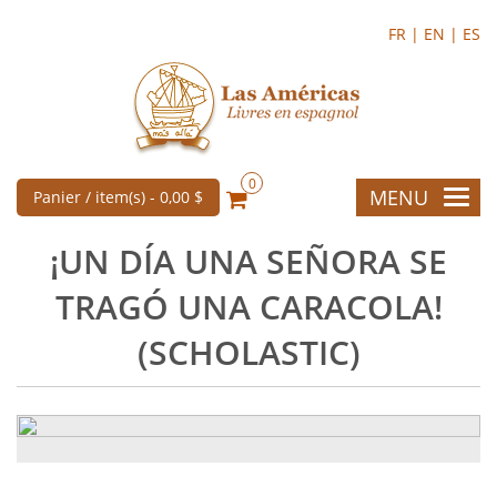
FR |
EN |
ES
0
MENU
Panier / item(s) -
0,00 $
¡UN DÍA UNA SEÑORA SE
TRAGÓ UNA CARACOLA!
(SCHOLASTIC)