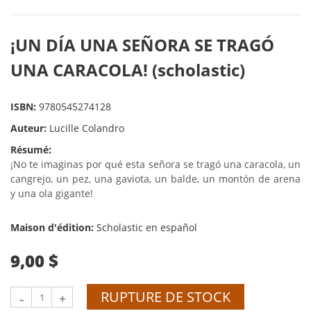
¡UN DÍA UNA SEÑORA SE TRAGÓ
UNA CARACOLA! (scholastic)
ISBN:
9780545274128
Auteur:
Lucille Colandro
Résumé:
¡No te imaginas por qué esta señora se tragó una caracola, un
cangrejo, un pez, una gaviota, un balde, un montón de arena
y una ola gigante!
Maison d'édition:
Scholastic en español
9,00 $
RUPTURE DE STOCK
-
+