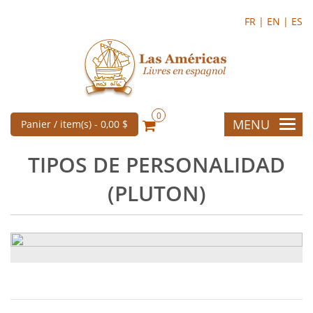
FR |
EN |
ES
0
MENU
Panier / item(s) -
0,00 $
TIPOS DE PERSONALIDAD
(PLUTON)