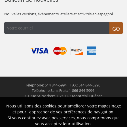
Nouvelles versions, événements, ateliers et activités en espagnol
GO
Téléphone: 514 844-5994
FAX: 514 844-5290
Téléphone Sans Frais: 1-866-844-5994
10 Rue St-Norbert,
H2X 1G3 Montréal, Québec
Nous utilisons des cookies pour améliorer votre magasinage
© 2026 Las Americas inc.
Tous droits réservés
et pour l’approcher de vos préférences de navigation.
Si vous continuez avec nos services, nous comprenons que
Suivez nous
vous acceptez leur utilisation.