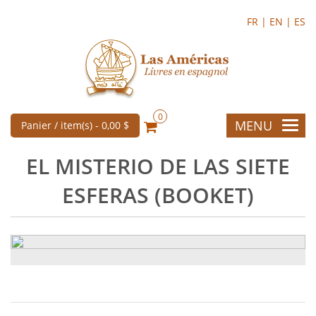
FR |
EN |
ES
0
MENU
Panier / item(s) -
0,00 $
EL MISTERIO DE LAS SIETE
ESFERAS (BOOKET)