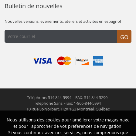
Bulletin de nouvelles
Nouvelles versions, événements, ateliers et activités en espagnol
GO
Téléphone: 514 844-5994
FAX: 514 844-5290
Téléphone Sans Frais: 1-866-844-5994
10 Rue St-Norbert,
H2X 1G3 Montréal, Québec
Nous utilisons des cookies pour améliorer votre magasinage
© 2026 Las Americas inc.
Tous droits réservés
et pour l’approcher de vos préférences de navigation.
Si vous continuez avec nos services, nous comprenons que
Suivez nous