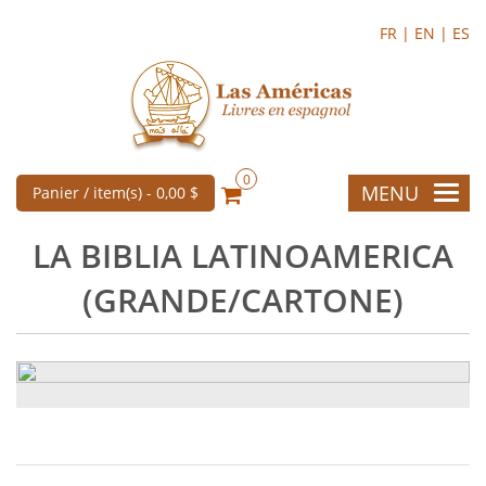
FR |
EN |
ES
0
MENU
Panier / item(s) -
0,00 $
LA BIBLIA LATINOAMERICA
(GRANDE/CARTONE)