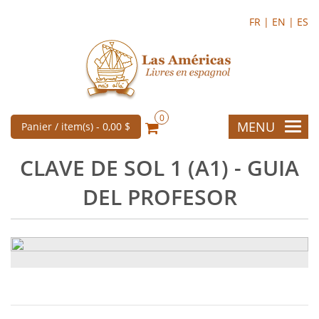
FR |
EN |
ES
0
MENU
Panier / item(s) -
0,00 $
CLAVE DE SOL 1 (A1) - GUIA
DEL PROFESOR