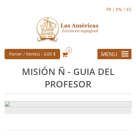
FR |
EN |
ES
0
MENU
Panier / item(s) -
0,00 $
MISIÓN Ñ - GUIA DEL
PROFESOR