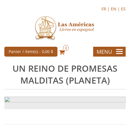
FR |
EN |
ES
0
MENU
Panier / item(s) -
0,00 $
UN REINO DE PROMESAS
MALDITAS (PLANETA)