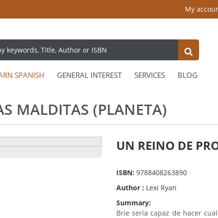
My accou
ARN SPANISH
GENERAL INTEREST
SERVICES
BLOG
S MALDITAS (PLANETA)
UN REINO DE PRO
ISBN:
9788408263890
Author :
Lexi Ryan
Summary:
Brie sería capaz de hacer cua