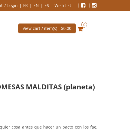
nt
Login
FR
EN
ES
Wish list
0
View cart / item(s) -
$0.00
MESAS MALDITAS (planeta)
lquier cosa antes que hacer un pacto con los fae;