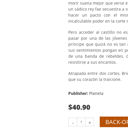
morir suena mejor que verse e
un sádico rey fae secuestra a s
hacer un pacto con el mism
incalculable poder en la corte r
Pero acceder al castillo no e
pasar por una de las jóvenes
príncipe que quizá no es tan
sus sentimientos pongan en pel
de una banda de rebeldes. C
resistirse a sus encantos.
Atrapada entre dos cortes, Br
que su corazón la traicione.
Publisher:
Planeta
$40.90
BACK-O
-
+