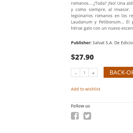
romanos... ¿Toda? ¡No! Una alde
y como siempre, al invasor. 
legionarios romanos en los 
Laudanum y Petibonum... El p
héroe galo con un nuevo escena
Publisher:
Salvat S.A. De Edici
$27.90
BACK-O
-
+
Add to wishlist
Follow us