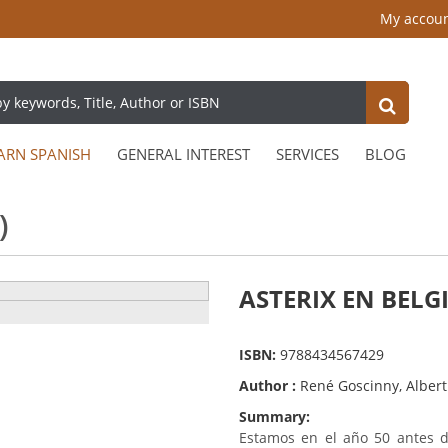
My accou
ARN SPANISH
GENERAL INTEREST
SERVICES
BLOG
)
ASTERIX EN BELGI
ISBN:
9788434567429
Author :
René Goscinny, Alber
Summary:
Estamos en el año 50 antes de