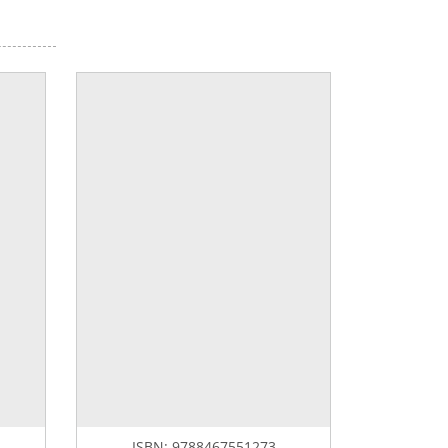
ISBN:
9788467551273