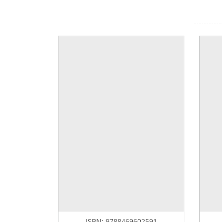
ISBN:
9788469602591