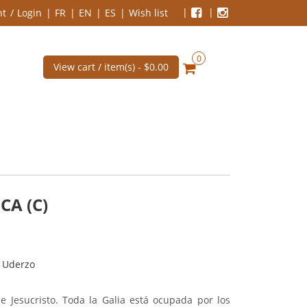
nt
Login
FR
EN
ES
Wish list
0
View cart / item(s) -
$0.00
CA (C)
t Uderzo
 Jesucristo. Toda la Galia está ocupada por los