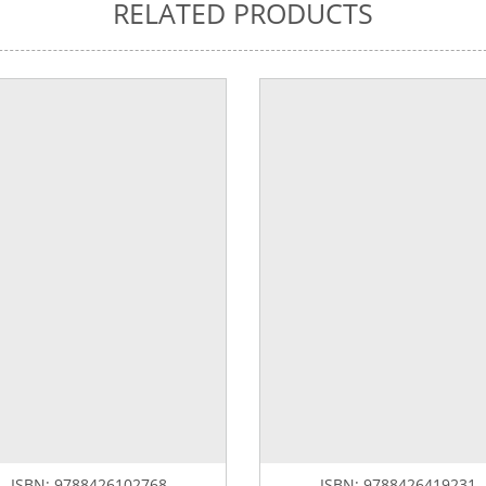
RELATED PRODUCTS
ISBN:
9788426102768
ISBN:
9788426419231