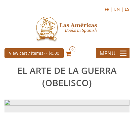
FR |
EN |
ES
0
MENU
View cart / item(s) -
$0.00
EL ARTE DE LA GUERRA
(OBELISCO)