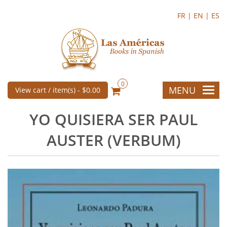
FR |
EN |
ES
0
MENU
View cart / item(s) -
$0.00
YO QUISIERA SER PAUL
AUSTER (VERBUM)