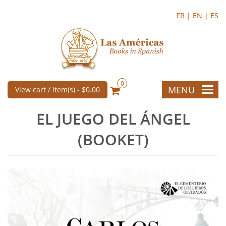
FR |
EN |
ES
0
MENU
View cart / item(s) -
$0.00
EL JUEGO DEL ÁNGEL
(BOOKET)