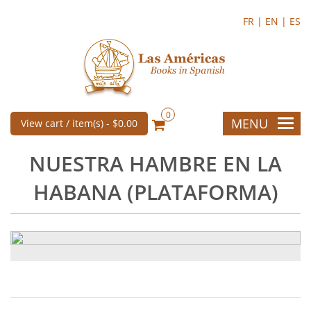
FR |
EN |
ES
0
MENU
View cart / item(s) -
$0.00
NUESTRA HAMBRE EN LA
HABANA (PLATAFORMA)