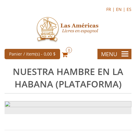
FR |
EN |
ES
0
MENU
Panier / item(s) -
0,00 $
NUESTRA HAMBRE EN LA
HABANA (PLATAFORMA)