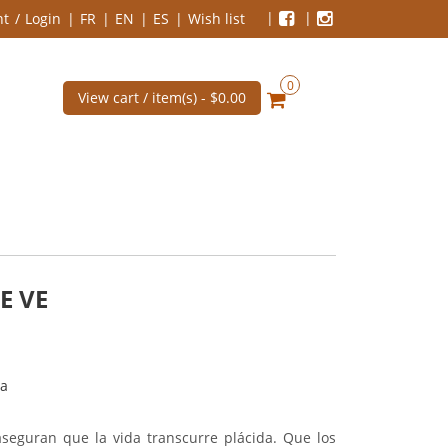
nt
Login
FR
EN
ES
Wish list
0
View cart / item(s) -
$0.00
E VE
la
seguran que la vida transcurre plácida. Que los