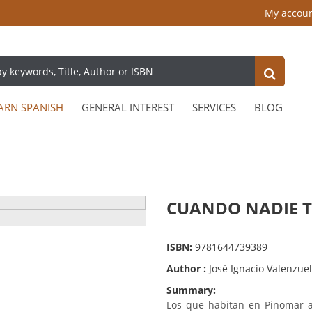
My accou
ARN SPANISH
GENERAL INTEREST
SERVICES
BLOG
CUANDO NADIE T
ISBN:
9781644739389
Author :
José Ignacio Valenzue
Summary:
Los que habitan en Pinomar a