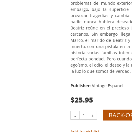
problemas del mundo exterior 
embargo, bajo la superficie
provocar tragedias y cambiar
nadie nunca hubiera deseado
Beatriz reúne en el precioso 
cercanos. Sin embargo, llega
Marco, el marido de Beatriz y
muerto, con una pistola en la 
historia varias familias in
perfecta bondad. Pero cuando 
egoísmo, el odio, el deseo y la
la luz lo que somos de verdad.
Publisher:
Vintage Espanol
$25.95
BACK-O
-
+
Add to wishlist