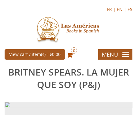
FR |
EN |
ES
0
MENU
View cart / item(s) -
$0.00
BRITNEY SPEARS. LA MUJER
QUE SOY (P&J)