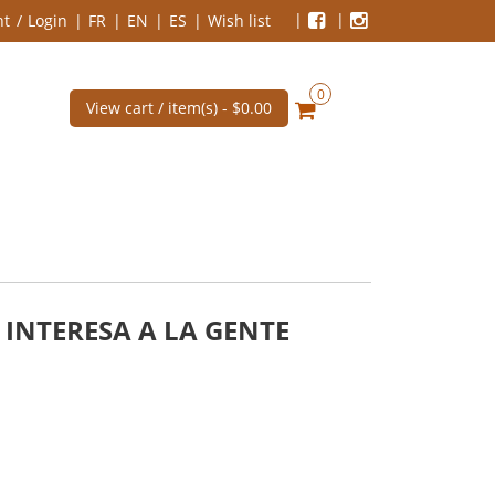
nt
Login
FR
EN
ES
Wish list
0
View cart / item(s) -
$0.00
 INTERESA A LA GENTE