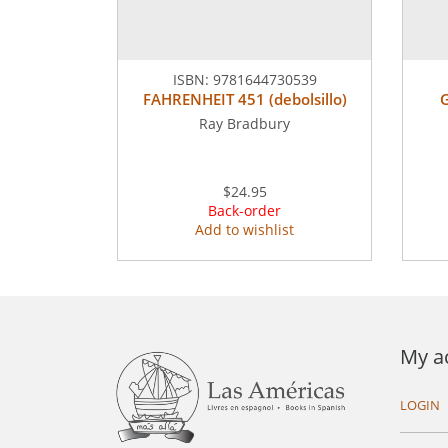
ISBN:
9781644730539
FAHRENHEIT 451 (debolsillo)
Ray Bradbury
$24.95
Back-order
Add to wishlist
My a
LOGIN