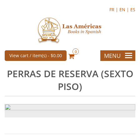
FR |
EN |
ES
0
MENU
View cart / item(s) -
$0.00
PERRAS DE RESERVA (SEXTO
PISO)