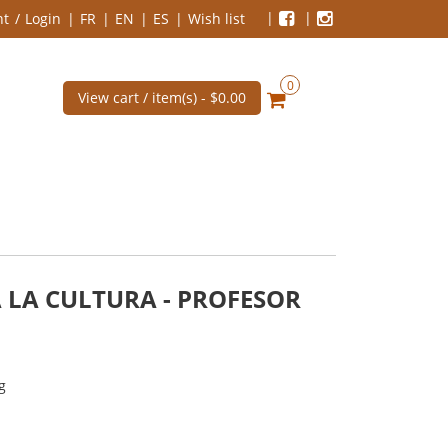
nt
Login
FR
EN
ES
Wish list
0
View cart / item(s) -
$0.00
 LA CULTURA - PROFESOR
g