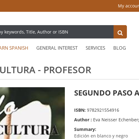
My accou
ARN SPANISH
GENERAL INTEREST
SERVICES
BLOG
ULTURA - PROFESOR
SEGUNDO PASO A
ISBN:
9782921554916
Author :
Eva Neisser Echenber
Summary:
Edición en blanco y negro